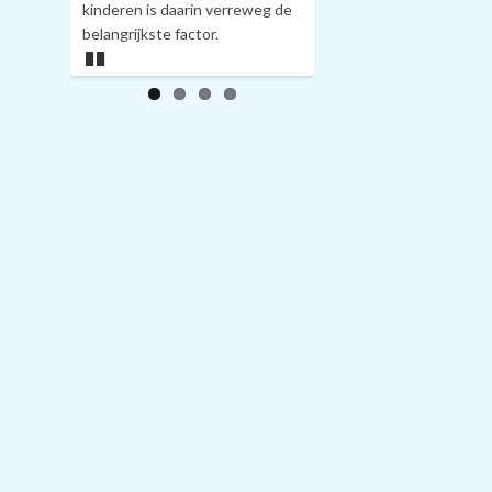
kinderen is daarin verreweg de
belangrijkste factor.
Pa
us
e