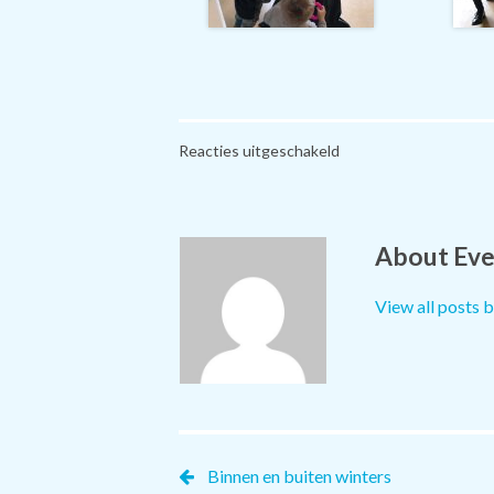
voor
Reacties uitgeschakeld
Knip
je
haar
hip
About Eve
View all posts 
Binnen en buiten winters