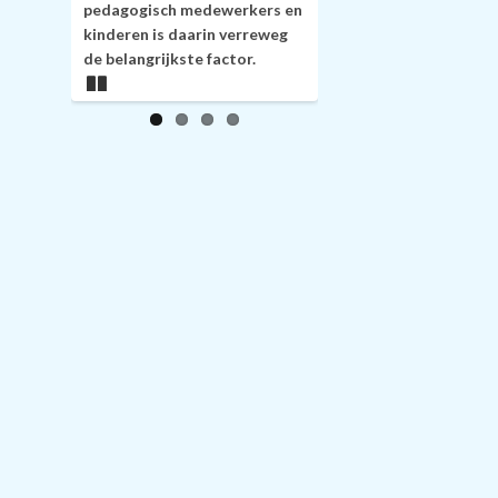
pedagogisch medewerkers en
kinderen is daarin verreweg
de belangrijkste factor.
Pa
us
e