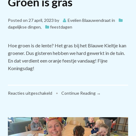
Groen is gras
Posted on
27 april, 2023
by
Evelien Blaauwendraat
in
dagelijkse dingen
,
feestdagen
Hoe groen is de lente? Het gras bij het Blauwe Kieltje kan
groener. Dus gisteren hebben we hard gewerkt in de tuin.
En dat verdient een oranje feestje vandaag! Fijne
Koningsdag!
voor
Reacties uitgeschakeld
•
Continue Reading →
Groen
is
gras