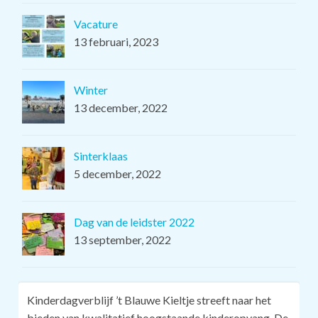
Vacature
13 februari, 2023
Winter
13 december, 2022
Sinterklaas
5 december, 2022
Dag van de leidster 2022
13 september, 2022
Kinderdagverblijf ’t Blauwe Kieltje streeft naar het
Buiten zijn stimuleert samenspel waar­door ­kinderen
bieden van kwalitatief hoogstaande kinderopvang. De
spelenderwijs in de ont­wikkeling van hun sociale