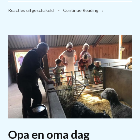
voor
Reacties uitgeschakeld
•
Continue Reading →
Zon
en
regen
Opa en oma dag