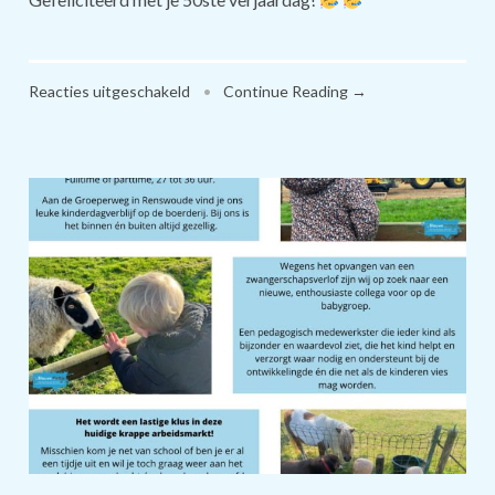
voor
Reacties uitgeschakeld
•
Continue Reading →
EVELIEN
50
JAAR