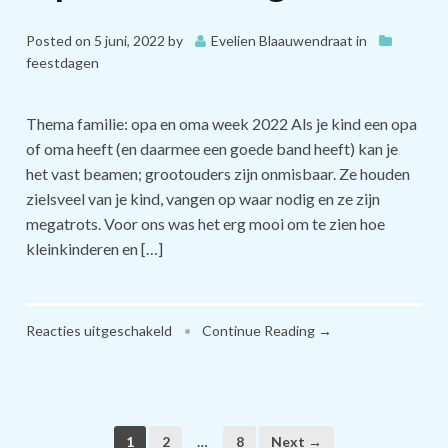
Posted on
5 juni, 2022
by
Evelien Blaauwendraat
in
feestdagen
Thema familie: opa en oma week 2022 Als je kind een opa
of oma heeft (en daarmee een goede band heeft) kan je
het vast beamen; grootouders zijn onmisbaar. Ze houden
zielsveel van je kind, vangen op waar nodig en ze zijn
megatrots. Voor ons was het erg mooi om te zien hoe
kleinkinderen en […]
voor
Reacties uitgeschakeld
•
Continue Reading →
Opa
en
oma
dag
1
2
…
8
Next →