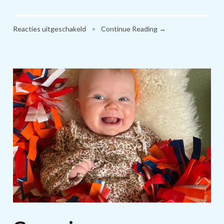
voor
Reacties uitgeschakeld
•
Continue Reading →
Petra
60!