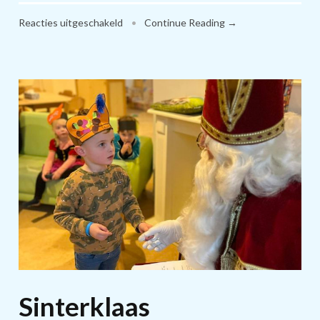
voor
Reacties uitgeschakeld
•
Continue Reading →
Winter
Sinterklaas