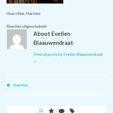
Voorzitter, Harmke
voor
Reacties uitgeschakeld
Harmke
About Evelien
Blaauwendraat
View all posts by Evelien Blaauwendraat
→
Harmke